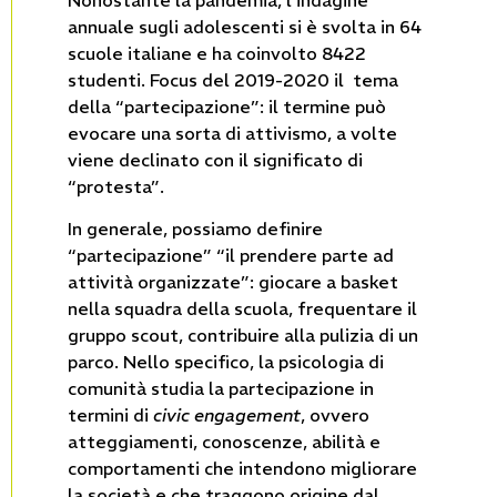
Nonostante la pandemia, l’indagine
annuale sugli adolescenti si è svolta in 64
scuole italiane e ha coinvolto 8422
studenti. Focus del 2019-2020 il tema
della “partecipazione”: il termine può
evocare una sorta di atti­vismo, a volte
viene declinato con il significato di
“protesta”.
In generale, possiamo definire
“partecipazione” “il prendere parte ad
attività organizzate”: giocare a basket
nella squa­dra della scuola, frequentare il
gruppo scout, contribuire alla pulizia di un
parco. Nello speci­fico, la psicologia di
comunità studia la parteci­pazione in
termini di
civic engagement
, ovvero
atteggiamenti, conoscenze, abilità e
comportamenti che intendono migliorare
la società e che traggono origine dal