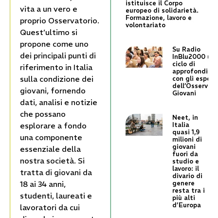
istituisce il Corpo
vita a un vero e
europeo di solidarietà.
Formazione, lavoro e
proprio Osservatorio.
volontariato
Quest’ultimo si
propone come uno
Su Radio
dei principali punti di
InBlu2000 un
ciclo di
riferimento in Italia
approfondime
sulla condizione dei
con gli espert
dell’Osservato
giovani, fornendo
Giovani
dati, analisi e notizie
che possano
Neet, in
Italia
esplorare a fondo
quasi 1,9
una componente
milioni di
giovani
essenziale della
fuori da
nostra società. Si
studio e
lavoro: il
tratta di giovani da
divario di
genere
18 ai 34 anni,
resta tra i
studenti, laureati e
più alti
d’Europa
lavoratori da cui