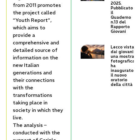
2025.
from 2011 promotes
Pubblicato
the project called
il
Quaderno
“Youth Report”,
n.13 del
Rapporto
which aims to
Giovani
provide a
comprehensive and
Lecco vista
detailed source of
dai giovani:
una mostra
information on the
fotografica
new Italian
ha
inaugurato
generations and
il nuovo
their connections
oratorio
della città
with the
transformations
taking place in
society in which they
live.
The analysis –
conducted with the