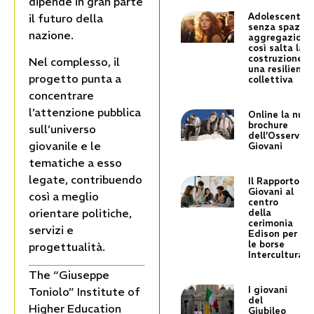
dipende in gran parte
Adolescenti
il futuro della
senza spazi d
nazione.
aggregazione
così salta la
costruzione d
Nel complesso, il
una resilienza
progetto punta a
collettiva
concentrare
l’attenzione pubblica
Online la nuo
brochure
sull’universo
dell’Osservato
giovanile e le
Giovani
tematiche a esso
legate, contribuendo
Il Rapporto
Giovani al
così a meglio
centro
orientare politiche,
della
cerimonia
servizi e
Edison per
le borse
progettualità.
Intercultura
The “Giuseppe
I giovani
Toniolo” Institute of
del
Higher Education
Giubileo