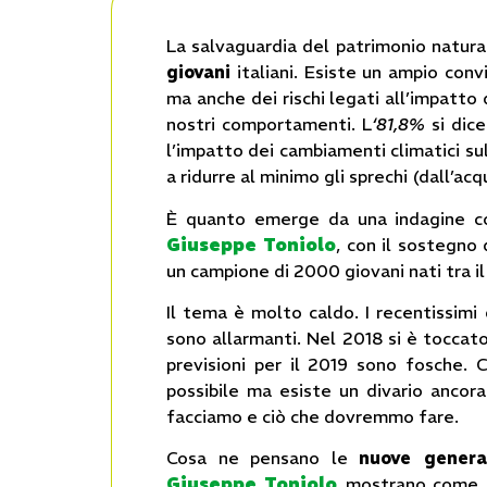
La salvaguardia del patrimonio natur
giovani
italiani. Esiste un ampio con
ma anche dei rischi legati all’impatto 
nostri comportamenti. L
‘81,8%
si dice
l’impatto dei cambiamenti climatici su
a ridurre al minimo gli sprechi (dall’acqu
È quanto emerge da una indagine co
Giuseppe Toniolo
, con il sostegno
un campione di 2000 giovani nati tra il
Il tema è molto caldo. I recentissimi 
sono allarmanti. Nel 2018 si è toccato
previsioni per il 2019 sono fosche.
possibile ma esiste un divario ancor
facciamo e ciò che dovremmo fare.
Cosa ne pensano le
nuove generaz
Giuseppe Toniolo
mostrano come c