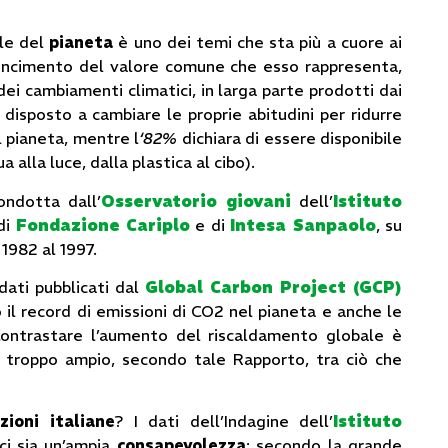
ale del
pianeta
è uno dei temi che sta più a cuore ai
vincimento del valore comune che esso rappresenta,
dei cambiamenti climatici, in larga parte prodotti dai
 disposto a cambiare le proprie abitudini per ridurre
l pianeta, mentre l
‘82%
dichiara di essere disponibile
a alla luce, dalla plastica al cibo).
ndotta dall’
Osservatorio giovani
dell’
Istituto
 di
Fondazione Cariplo
e di
Intesa Sanpaolo
, su
 1982 al 1997.
dati pubblicati dal
Global Carbon Project (GCP)
 il record di emissioni di CO2 nel pianeta e anche le
 Contrastare l’aumento del riscaldamento globale è
a troppo ampio, secondo tale Rapporto, tra ciò che
ioni italiane
? I dati dell’Indagine dell’
Istituto
i sia un’ampia
consapevolezza
: secondo la grande