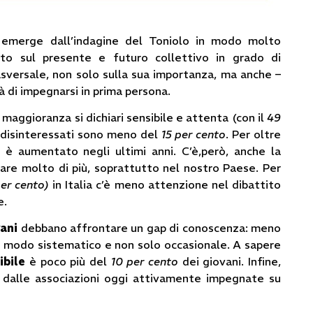
emerge dall’indagine del Toniolo in modo molto
nto sul presente e futuro collettivo in grado di
asversale, non solo sulla sua importanza, ma anche –
à di impegnarsi in prima persona.
maggioranza si dichiari sensibile e attenta (con il
49
 disinteressati sono meno del
15 per cento
. Per oltre
e è aumentato negli ultimi anni. C’è,però, anche la
are molto di più, soprattutto nel nostro Paese. Per
per cento)
in Italia c’è meno attenzione nel dibattito
e.
vani
debbano affrontare un gap di conoscenza: meno
in modo sistematico e non solo occasionale. A sapere
ibile
è poco più del
10 per cento
dei giovani. Infine,
dalle associazioni oggi attivamente impegnate su