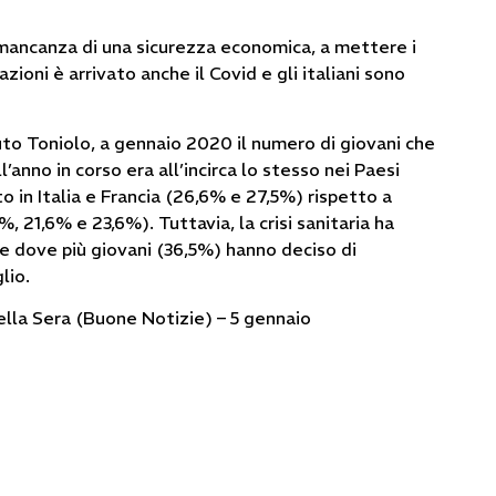
 mancanza di una sicurezza economica, a mettere i
ioni è arrivato anche il Covid e gli italiani sono
uto Toniolo, a gennaio 2020 il numero di giovani che
l’anno in corso era all’incirca lo stesso nei Paesi
o in Italia e Francia (26,6% e 27,5%) rispetto a
 21,6% e 23,6%). Tuttavia, la crisi sanitaria ha
aese dove più giovani (36,5%) hanno deciso di
lio.
della Sera (Buone Notizie) – 5 gennaio