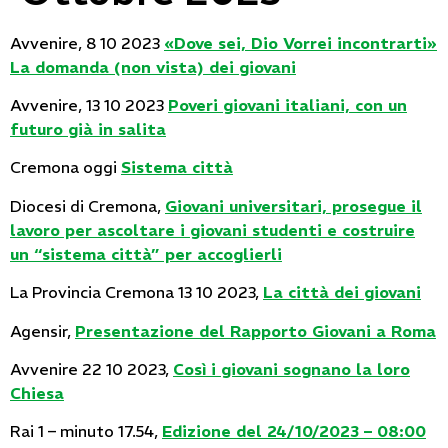
Avvenire, 8 10 2023
«Dove sei, Dio Vorrei incontrarti»
La domanda (non vista) dei giovani
Avvenire, 13 10 2023
Poveri giovani italiani, con un
futuro già in salita
Cremona oggi
Sistema città
Diocesi di Cremona,
Giovani universitari, prosegue il
lavoro per ascoltare i giovani studenti e costruire
un “sistema città” per accoglierli
La Provincia Cremona 13 10 2023,
La città dei giovani
Agensir,
Presentazione del Rapporto Giovani a Roma
Avvenire 22 10 2023,
Così i giovani sognano la loro
Chiesa
Rai 1 – minuto 17.54,
Edizione del 24/10/2023 – 08:00