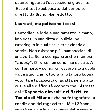
quanto riguarda l’occupazione giovanile.
Ecco il testo pubblicato dal periodico
diretto da Bruno Manfellotto:
Laureati, ma puliscono i cessi
Centodieci e lode e una ramazza in mano,
impiegati in una ditta di pulizie, nel
catering, o in qualsiasi altra azienda di
servizi. Non esistono più i bamboccioni di
una volta. Sono scomparsi anche i famosi
“choosy”. O forse non sono mai esistiti. A
confermarlo – se mai ci fossero stati dubbi
– due studi che fotografano la loro buona
volontà e la capacità di adattamento alla
crisi e alle difficoltà economiche. Si tratta
del
“Rapporto giovani” dell’Istituto
Toniolo di Milano
– che ha fotografato la
condizione dei ragazzi tra i 18 e i 29 anni,
un’età cruciale in cui chi esce dalle scuole