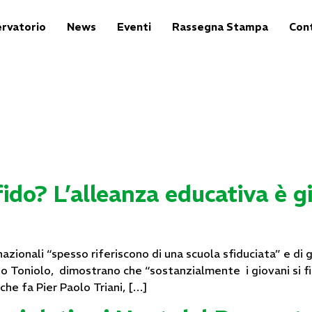
rvatorio
News
Eventi
Rassegna Stampa
Cont
fido? L’alleanza educativa è gi
nazionali “spesso riferiscono di una scuola sfiduciata” e di 
to Toniolo, dimostrano che “sostanzialmente i giovani si fid
he fa Pier Paolo Triani, […]