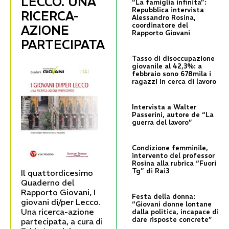
LECCO. UNA
“La famiglia infinita”:
Repubblica intervista
RICERCA-
Alessandro Rosina,
coordinatore del
AZIONE
Rapporto Giovani
PARTECIPATA
Tasso di disoccupazione
giovanile al 42,3%: a
febbraio sono 678mila i
ragazzi in cerca di lavoro
Intervista a Walter
Passerini, autore de “La
guerra del lavoro”
Condizione femminile,
intervento del professor
Rosina alla rubrica “Fuori
Tg” di Rai3
Il quattordicesimo
Quaderno del
Rapporto Giovani, I
Festa della donna:
giovani di/per Lecco.
“Giovani donne lontane
Una ricerca-azione
dalla politica, incapace di
dare risposte concrete”
partecipata, a cura di