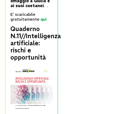
omaggio a Giulia e
ai suoi coetanei
. .
E’ scaricabile
gratuitamente
qui
Quaderno
N.11//Intelligenza
artificiale:
rischi e
opportunità