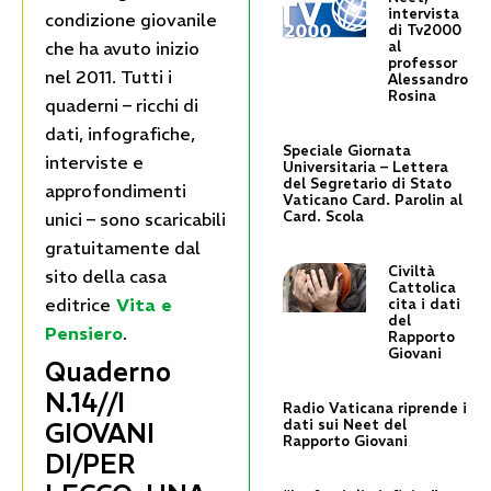
intervista
condizione giovanile
di Tv2000
che ha avuto inizio
al
professor
nel 2011. Tutti i
Alessandro
Rosina
quaderni – ricchi di
dati, infografiche,
Speciale Giornata
interviste e
Universitaria – Lettera
del Segretario di Stato
approfondimenti
Vaticano Card. Parolin al
Card. Scola
unici – sono scaricabili
gratuitamente dal
Civiltà
sito della casa
Cattolica
editrice
Vita e
cita i dati
del
Pensiero
.
Rapporto
Giovani
Quaderno
N.14//I
Radio Vaticana riprende i
dati sui Neet del
GIOVANI
Rapporto Giovani
DI/PER