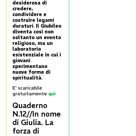
desiderosa di
credere,
condividere e
costruire legami
duraturi
.
Il Giubileo
diventa così non
soltanto un evento
religioso, ma un
laboratorio
esistenziale in cui i
giovani
sperimentano
nuove forme di
spiritualità
.
E’ scaricabile
gratuitamente
qui
Quaderno
N.12//In nome
di Giulia. La
forza di