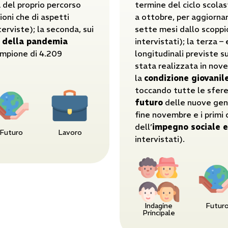
a del proprio percorso
termine del ciclo scolas
zioni che di aspetti
a ottobre, per aggiornar
terviste); la seconda, sui
sette mesi dallo scopp
po della pandemia
intervistati); la terza – 
campione di 4.209
longitudinali previste s
stata realizzata in nove
la
condizione giovanil
toccando tutte le sfer
futuro
delle nuove gene
fine novembre e i primi 
dell’
impegno sociale e
Futuro
Lavoro
intervistati).
Indagine
Futur
Principale