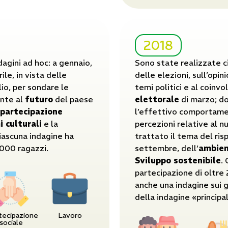
2018
agini ad hoc: a gennaio,
Sono state realizzate ci
rile, in vista delle
delle elezioni, sull’opi
io, per sondare le
temi politici e al coinvo
ente al
futuro
del paese
elettorale
di marzo; dop
partecipazione
l’effettivo comportame
 culturali
e la
percezioni relative al 
iascuna indagine ha
trattato il tema del ris
.000 ragazzi.
settembre, dell’
ambie
Sviluppo sostenibile
.
partecipazione di oltre 
anche una indagine sui 
della indagine «principa
tecipazione
Lavoro
sociale