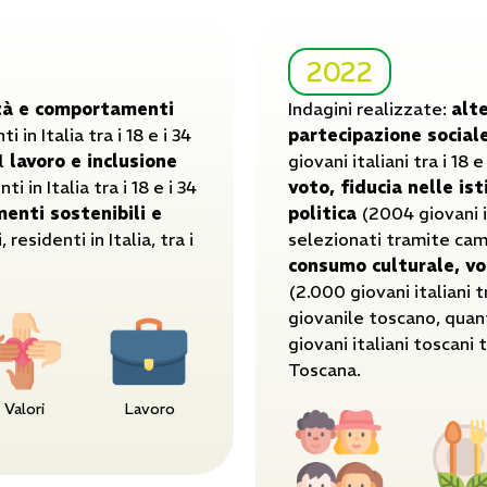
2022
ità e comportamenti
Indagini realizzate:
alt
 in Italia tra i 18 e i 34
partecipazione sociale
l
lavoro e inclusione
giovani italiani tra i 18 e
i in Italia tra i 18 e i 34
voto, fiducia nelle is
enti sostenibili e
politica
(2004 giovani ita
residenti in Italia, tra i
selezionati tramite ca
consumo culturale, vo
(2.000 giovani italiani tr
giovanile toscano, quan
giovani italiani toscani t
Toscana.
Valori
Lavoro