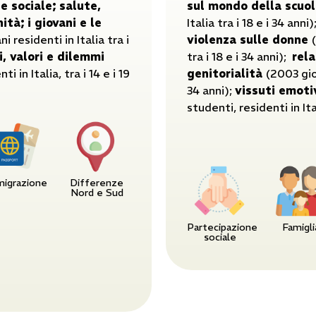
e sociale;
salute,
sul mondo della scuol
nità;
i giovani e le
Italia tra i 18 e i 34 anni)
 residenti in Italia tra i
violenza sulle donne
(
i, valori e dilemmi
tra i 18 e i 34 anni);
rela
i in Italia, tra i 14 e i 19
genitorialità
(2003 giov
34 anni);
vissuti emotiv
studenti, residenti in Ital
igrazione
Differenze
Nord e Sud
Partecipazione
Famigli
sociale