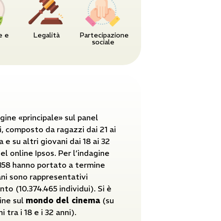
e e
Legalità
Partecipazione
sociale
agine «principale» sul panel
i, composto da ragazzi dai 21 ai
a e su altri giovani dai 18 ai 32
el online Ipsos. Per l’indagine
.358 hanno portato a termine
vani sono rappresentativi
nto (10.374.465 individui). Si è
ine sul
mondo del cinema
(su
tra i 18 e i 32 anni).