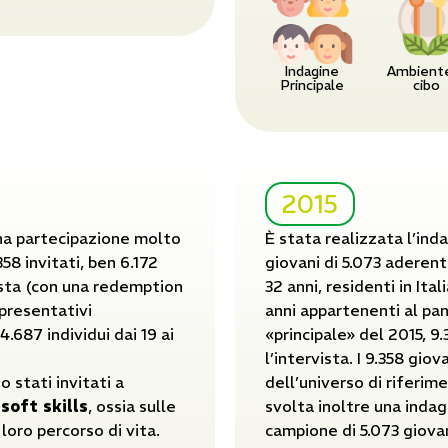
Indagine
Ambient
Principale
cibo
2015
una partecipazione molto
È stata realizzata l’ind
358 invitati, ben 6.172
giovani di 5.073 aderent
ista (con una redemption
32 anni, residenti in Itali
ppresentativi
anni appartenenti al pan
4.687 individui dai 19 ai
«principale» del 2015, 9
l’intervista. I 9.358 gio
o stati invitati a
dell’universo di riferime
e
soft skills
, ossia sulle
svolta inoltre una indag
 loro percorso di vita.
campione di 5.073 giovani 