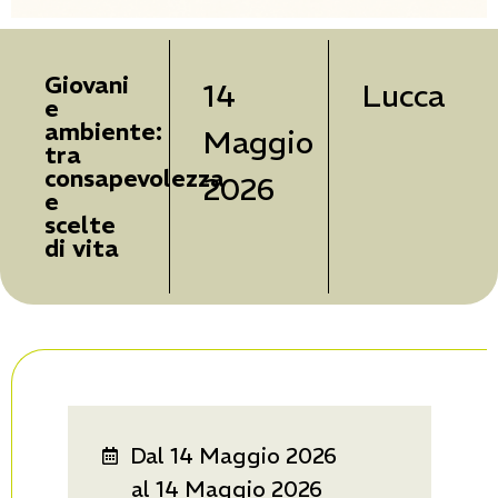
Giovani
14
Lucca
e
ambiente:
Maggio
tra
consapevolezza
2026
e
scelte
di vita
Dal 14 Maggio 2026
al 14 Maggio 2026