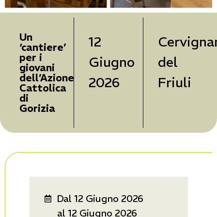
Un
12
Cervigna
‘cantiere’
per i
Giugno
del
giovani
dell’Azione
2026
Friuli
Cattolica
di
Gorizia
Dal 12 Giugno 2026
al 12 Giugno 2026