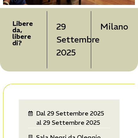
Libere
29
Milano
da,
libere
Settembre
di?
2025
Dal 29 Settembre 2025
al 29 Settembre 2025
Sala Negri da Oleggio